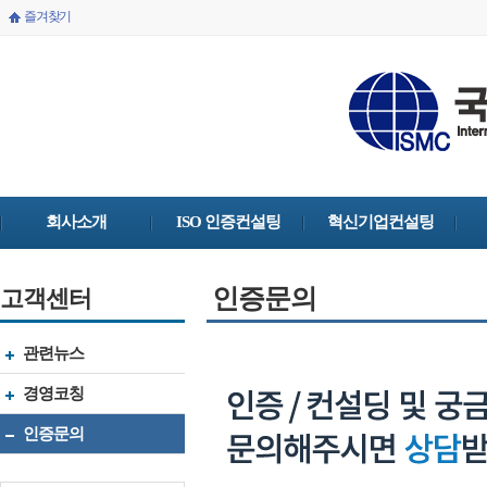
즐겨찾기
회사소개
ISO 인증컨설팅
혁신기업컨설팅
인증문의
고객센터
관련뉴스
경영코칭
인증문의