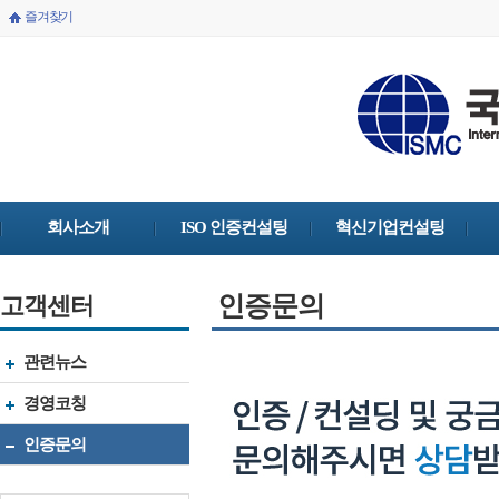
즐겨찾기
회사소개
ISO 인증컨설팅
혁신기업컨설팅
인증문의
고객센터
관련뉴스
경영코칭
인증문의