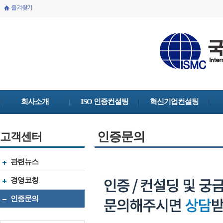
즐겨찾기
회사소개
ISO 인증컨설팅
혁신기업컨설팅
인증문의
고객센터
관련뉴스
경영코칭
인증문의