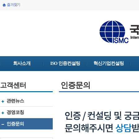
즐겨찾기
회사소개
ISO 인증컨설팅
혁신기업컨설팅
인증문의
고객센터
관련뉴스
경영코칭
인증문의