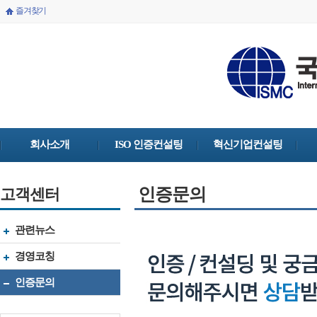
즐겨찾기
회사소개
ISO 인증컨설팅
혁신기업컨설팅
인증문의
고객센터
관련뉴스
경영코칭
인증문의