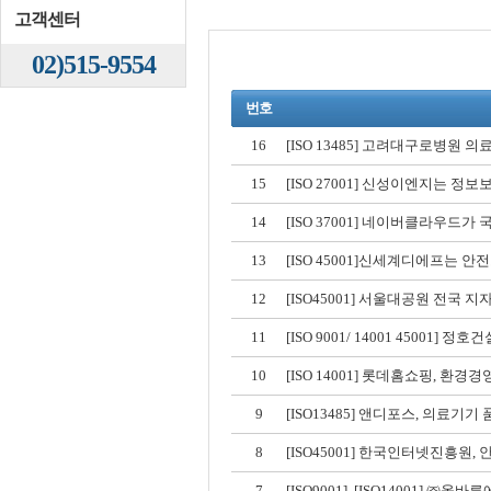
고객센터
02)515-9554
번호
16
[ISO 13485] 고려대구로병원 
15
[ISO 27001] 신성이엔지는 정보보
14
[ISO 37001] 네이버클라우드가
13
[ISO 45001]신세계디에프는 안
12
[ISO45001] 서울대공원 전국 지자
11
[ISO 9001/ 14001 45001] 정
10
[ISO 14001] 롯데홈쇼핑, 환경경영 
9
[ISO13485] 앤디포스, 의료기기 품
8
[ISO45001] 한국인터넷진흥원, 
7
[ISO9001], [ISO14001] ㈜올바른에